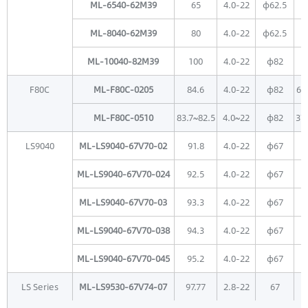
ML-6540-62M39
65
4.0-22
φ62.5
ML-8040-62M39
80
4.0-22
φ62.5
ML-10040-82M39
100
4.0-22
φ82
F80C
ML-F80C-0205
84.6
4.0-22
φ82
60
ML-F80C-0510
83.7~82.5
4.0~22
φ82
37
LS9040
ML-LS9040-67V70-02
91.8
4.0-22
φ67
ML-LS9040-67V70-024
92.5
4.0-22
φ67
ML-LS9040-67V70-03
93.3
4.0-22
φ67
ML-LS9040-67V70-038
94.3
4.0-22
φ67
ML-LS9040-67V70-045
95.2
4.0-22
φ67
LS Series
ML-LS9530-67V74-07
97.77
2.8-22
67