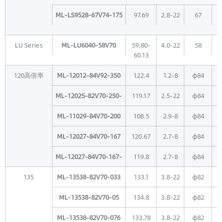
ML-LS9528-67V74-175
97.69
2.8-22
67
LU Series
ML-LU6040-58V70
59.80-
4.0-22
58
60.13
120高倍率
ML-12012-84V92-350
122.4
1.2-8
φ84
ML-12025-82V70-250-
119.17
2.5-22
φ84
CPCL
ML-11029-84V70-200
108.5
2.9-8
φ84
ML-12027-84V70-167
120.67
2.7-8
φ84
ML-12027-84V70-167-
119.8
2.7-8
φ84
CPCL
135
ML-13538-82V70-033
133.1
3.8-22
φ82
ML-13538-82V70-05
134.8
3.8-22
φ82
ML-13538-82V70-076
133.78
3.8-22
φ82