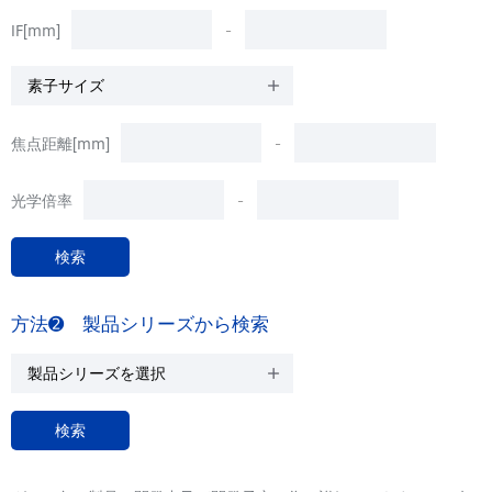
IF[mm]
-
焦点距離[mm]
-
光学倍率
-
方法➋ 製品シリーズから検索