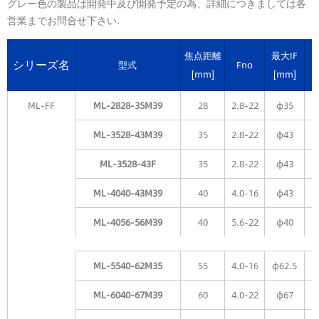
グレー色の製品は開発中及び開発予定の為、詳細につきましては各
営業までお問合せ下さい.
焦点距離
最大IF
シリーズ名
型式
Fno
[mm]
[mm]
ML-FF
ML-2828-35M39
28
2.8-22
φ35
ML-3528-43M39
35
2.8-22
φ43
ML-3528-43F
35
2.8-22
φ43
ML-4040-43M39
40
4.0-16
φ43
ML-4056-56M39
40
5.6-22
φ40
ML-5540-62M35
55
4.0-16
φ62.5
ML-6040-67M39
60
4.0-22
φ67