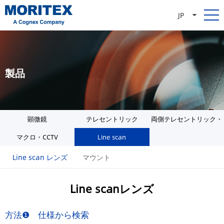
JP
製品
顕微鏡
テレセントリック
両側テレセントリック・
マクロ・CCTV
Line scan
照明
Line scan レンズ
マウント
Line scanレンズ
方法❶ 仕様から検索