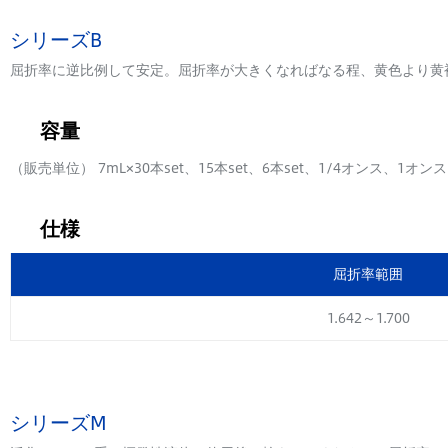
シリーズB
屈折率に逆比例して安定。屈折率が大きくなればなる程、黄色より黄
容量
（販売単位） 7mL×30本set、15本set、6本set、1/4オンス、1オ
仕様
屈折率範囲
1.642～1.700
シリーズM