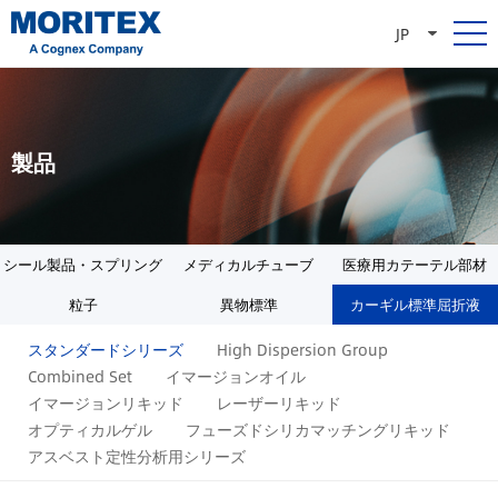
JP
製品
シール製品・スプリング
メディカルチューブ
医療用カテーテル部材
製品
粒子
異物標準
カーギル標準屈折液
スタンダードシリーズ
High Dispersion Group
Combined Set
イマージョンオイル
イマージョンリキッド
レーザーリキッド
オプティカルゲル
フューズドシリカマッチングリキッド
アスベスト定性分析用シリーズ