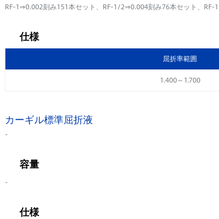
RF-1⇒0.002刻み151本セット、RF-1/2⇒0.004刻み76本セット、RF-
仕様
屈折率範囲
1.400～1.700
カーギル標準屈折液
-
容量
-
仕様