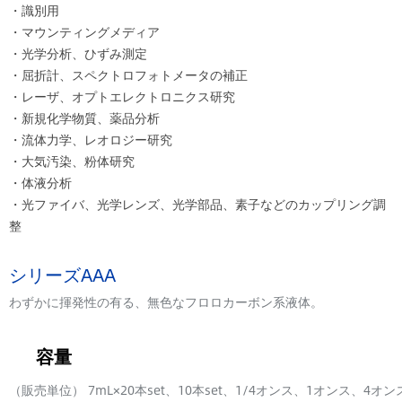
・識別用
・マウンティングメディア
・光学分析、ひずみ測定
・屈折計、スペクトロフォトメータの補正
・レーザ、オプトエレクトロニクス研究
・新規化学物質、薬品分析
・流体力学、レオロジー研究
・大気汚染、粉体研究
・体液分析
・光ファイバ、光学レンズ、光学部品、素子などのカップリング調
整
シリーズAAA
わずかに揮発性の有る、無色なフロロカーボン系液体。
容量
（販売単位） 7mL×20本set、10本set、1/4オンス、1オンス、4オ