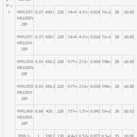
*2
シ
マッ
ョ
ト
MML037-
0.37
450.1
220
14~41.93
4.51~12.86
0.024~0.008
7.6~22
28
≤0.006
ン
HR220DVI-
[%]
28F
MML037-
0.37
450.1
220
14~41.93
4.51~12.86
0.024~0.008
7.6~22
28
≤0.006
HR220VI-
28P
MML0550-
0.55
450.2
220
9.77~25.81
2.12~5.82
0.034~0.013
7.98~22
28
≤0.005
HR220DVI-
28F
MML0550-
0.55
450.2
220
9.77~25.81
2.12~5.82
0.034~0.013
7.98~22
28
≤0.005
HR220VI-
28P
MML068-
0.68
420
220
7.51~22.37
1.31~3.81
0.045~0.015
7.6~22
28
≤0.021
HR220VI-
28P
MML1-
1
338.7
130
4.4~14.6
0.52~1.76
0.077~0.023
6.5~22
35
≤0.006