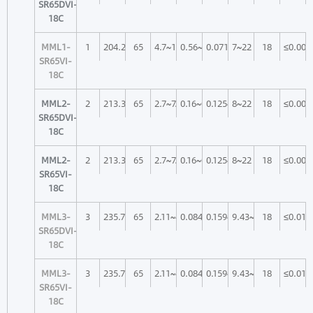
SR65DVI-
18C
MML1-
1
204.2
65
4.7~14.8
0.56~1.76
0.071~0.023
7~22
18
≤0.003
SR65VI-
18C
MML2-
2
213.3
65
2.7~7.4
0.16~0.44
0.125~0.045
8~22
18
≤0.005
SR65DVI-
18C
MML2-
2
213.3
65
2.7~7.4
0.16~0.44
0.125~0.045
8~22
18
≤0.005
SR65VI-
18C
MML3-
3
235.7
65
2.11~4.93
0.084~0.196
0.159~0.068
9.43~22
18
≤0.015
SR65DVI-
18C
MML3-
3
235.7
65
2.11~4.93
0.084~0.196
0.159~0.068
9.43~22
18
≤0.015
SR65VI-
18C