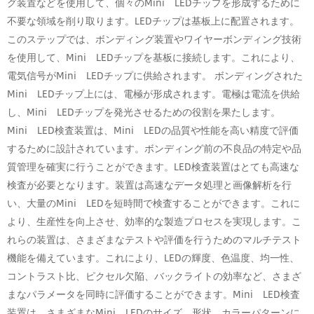
グ装置などを使用して、個々のMini LEDチップを形成するために
不要な領域を削り取ります。LEDチップは基板上に配置されます。
このステップでは、ボンディング装置やワイヤーボンディング技術
を使用して、Mini LEDチップを基板に接続します。これにより、
電気信号がMini LEDチップに供給されます。 ボンディングされた
Mini LEDチップ上には、電極が形成されます。電極は電流を供給
し、Mini LEDチップを発光させるための役割を果たします。
Mini LED検査装置は、Mini LEDの品質や性能を高い精度で評価
するために設計されています。ボンディング前の不良品の特定や品
質管理を確実に行うことができます。LED検査装置はとても高速な
検査が必要となります。装置は高速なデータ処理と画像解析を行
い、大量のMini LEDを短時間で検査することができます。これに
より、生産性を向上させ、効率的な製造プロセスを実現します。こ
れらの装置は、さまざまなテストや評価を行うためのマルチテスト
機能を備えています。これにより、LEDの輝度、色温度、均一性、
コントラスト比、ピクセル欠陥、バックライトの効率など、さまざ
まなパラメータを同時に評価することができます。Mini LED検査
装置は、さまざまなMini LEDのサイズ、形状、カラーパターンに