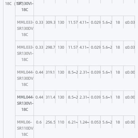
18C（1.1"）
SR130VI-
18C
MML033-
0.33
309.3
130
11.57~44.73
4.11~16.16
0.029~0.007
5.6~22
18
≤0.033
SR130DVI-
18C
MML033-
0.33
298.7
130
11.57~44.73
4.11~16.16
0.029~0.007
5.6~22
18
≤0.033
SR130VI-
18C
MML044-
0.44
319.1
130
8.5~24.4
2.31~6.59
0.039~0.014
5.6~16
18
≤0.004
SR130DVI-
18C
MML044-
0.44
311.4
130
8.5~24.4
2.31~6.59
0.039~0.014
5.6~16
18
≤0.004
SR130VI-
18C
MML06-
0.6
256.5
110
6.21~23.96
1.24~4.89
0.053~0.013
5.6~22
18
≤0.005
SR110DVI-
18C