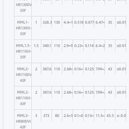
HR130DVI-
35F
MML1-
1
328.3
130
4.4~14.6
0.518~1.76
0.077~0.023
6.47~22
35
≤0.017
HR130VI-
35F
MML1.5-
1.5
340.1
110
2.9~9.9
0.23~0.78
0.114~0.034
6.4~22
35
≤0.012
HR110VI-
35F
MML2-
2
387.64
110
2.68~7.46
0.16~0.44
0.125~0.045
7.99~22
43
≤0.017
HR110DVI-
43F
MML2-
2
387.64
110
2.68~7.46
0.16~0.44
0.125~0.045
7.99~22
43
≤0.017
HR110VI-
43F
MML3-
3
373
80
2.6~5.1
0.1~0.2
0.13~0.066
11.5~22.6
43.5
≤-0.00
HR80DVI-
43F