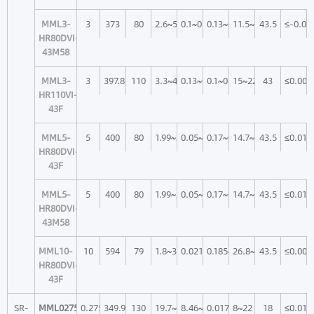
MML3-
3
373
80
2.6~5.1
0.1~0.2
0.13~0.066
11.5~22.6
43.5
≤-0.00
HR80DVI-
43M58
MML3-
3
397.8
110
3.3~4.9
0.13~0.19
0.1~0.06
15~22
43
≤0.009
HR110VI-
43F
MML5-
5
400
80
1.99~2.94
0.05~0.07
0.17~0.114
14.7~22
43.5
≤0.011
HR80DVI-
43F
MML5-
5
400
80
1.99~2.94
0.05~0.07
0.17~0.114
14.7~22
43.5
≤0.011
HR80DVI-
43M58
MML10-
10
594
79
1.8~3
0.021~0.036
0.185~0.111
26.8~45
43.5
≤0.004
HR80DVI-
43F
SR-
MML0275-
0.275
349.9
130
19.7~55.9
8.46~25.16
0.017~0.006
8~22
18
≤0.01