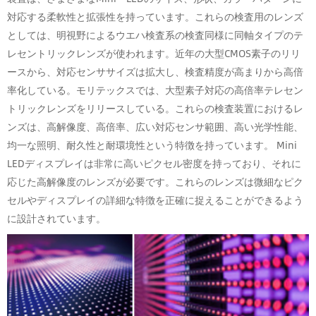
対応する柔軟性と拡張性を持っています。これらの検査用のレンズ
としては、明視野によるウエハ検査系の検査同様に同軸タイプのテ
レセントリックレンズが使われます。近年の大型CMOS素子のリリ
ースから、対応センササイズは拡大し、検査精度が高まりから高倍
率化している。モリテックスでは、大型素子対応の高倍率テレセン
トリックレンズをリリースしている。これらの検査装置におけるレ
ンズは、高解像度、高倍率、広い対応センサ範囲、高い光学性能、
均一な照明、耐久性と耐環境性という特徴を持っています。 Mini
LEDディスプレイは非常に高いピクセル密度を持っており、それに
応じた高解像度のレンズが必要です。これらのレンズは微細なピク
セルやディスプレイの詳細な特徴を正確に捉えることができるよう
に設計されています。