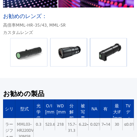
お勧めのレンズ：
高倍率MML-HR-35/43, MML-SR
カスタムレンズ
お勧めの製品
光
O/I
WD
分
被
最
TV
シリ
型式
NA
有
学
[mm]
[mm]
解
写
大IF
デ
倍
能
界
[mm]
ィ
ーズ
効
率
[μm]
深
ス
ラー
MML03-
0.3
523.6
218
15.7-
6.22~12.45
0.021~0.011
7~14
30
≤0.01
[x]
*1
度
ト
ジフ
HR220DVI-
31.3
名
Fno
[mm]
ー
ォー
30M58