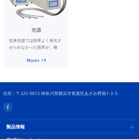
光源
従来光源では効率よく発光さ
せられなかった箇所が、種
類・出力の異なるランプ・フ
More+
ァイバ・光源の組み合わせに
より、効率よく発光可能とな
ります。
住所：〒225-0012 神奈川県横浜市青葉区あざみ野南1-3-3.
製品情報