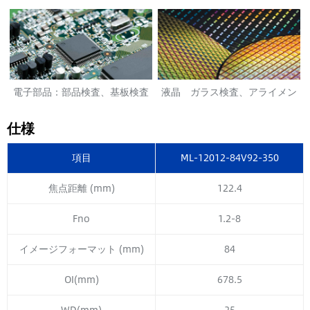
電子部品：部品検査、基板検査
液晶 ガラス検査、アライメン
ト
仕様
項目
ML-12012-84V92-350
焦点距離 (mm)
122.4
Fno
1.2-8
イメージフォーマット (mm)
84
OI(mm)
678.5
WD(mm)
25