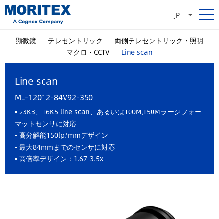
JP
顕微鏡
テレセントリック
両側テレセントリック・照明
マクロ・CCTV
Line scan
Line scan
ML-12012-84V92-350
▪ 23K3、16K5 line scan、あるいは100M,150Mラージフォー
マットセンサに対応
▪ 高分解能150lp/mmデザイン
▪ 最大84mmまでのセンサに対応
▪ 高倍率デザイン：1.67-3.5x