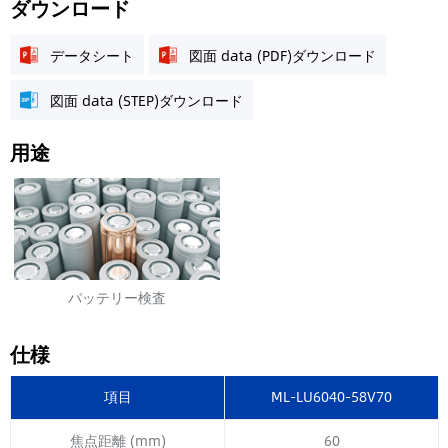
ダウンロード
データシート
図面 data (PDF)ダウンロード
図面 data (STEP)ダウンロード
用途
バッテリー検査
仕様
項目
ML-LU6040-58V70
焦点距離 (mm)
60