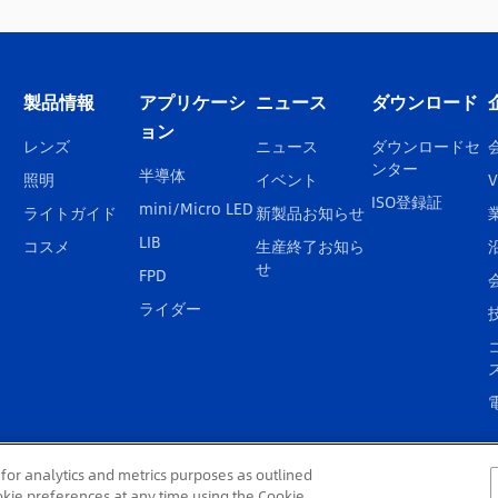
製品情報
アプリケーシ
ニュース
ダウンロード
ョン
レンズ
ニュース
ダウンロードセ
ンター
半導体
照明
イベント
V
ISO登録証
mini/Micro LED
ライトガイド
新製品お知らせ
LIB
コスメ
生産終了お知ら
せ
FPD
ライダー
for analytics and metrics purposes as outlined
okie preferences at any time using the Cookie