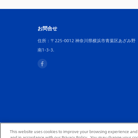
お問合せ
住所：〒225-0012 神奈川県横浜市青葉区あざみ野
南1-3-3.
This website uses cookies to improve your browsing experience and 
and in accordance with our Privacy Policy . You may change your co