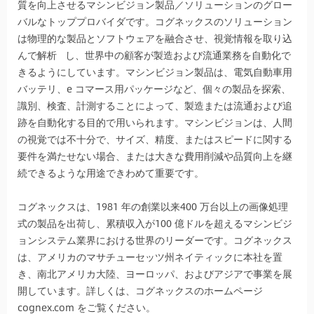
質を向上させるマシンビジョン製品／ソリューションのグロー
バルなトッププロバイダです。コグネックスのソリューション
は物理的な製品とソフトウェアを融合させ、視覚情報を取り込
んで解析 し、世界中の顧客が製造および流通業務を自動化で
きるようにしています。マシンビジョン製品は、電気自動車用
バッテリ、e コマース用パッケージなど、個々の製品を探索、
識別、検査、計測することによって、製造または流通および追
跡を自動化する目的で用いられます。マシンビジョンは、人間
の視覚では不十分で、サイズ、精度、またはスピードに関する
要件を満たせない場合、または大きな費用削減や品質向上を継
続できるような用途できわめて重要です。
コグネックスは、1981 年の創業以来400 万台以上の画像処理
式の製品を出荷し、累積収入が100 億ドルを超えるマシンビジ
ョンシステム業界における世界のリーダーです。コグネックス
は、アメリカのマサチューセッツ州ネイティックに本社を置
き、南北アメリカ大陸、ヨーロッパ、およびアジアで事業を展
開しています。詳しくは、コグネックスのホームページ
cognex.com をご覧ください。