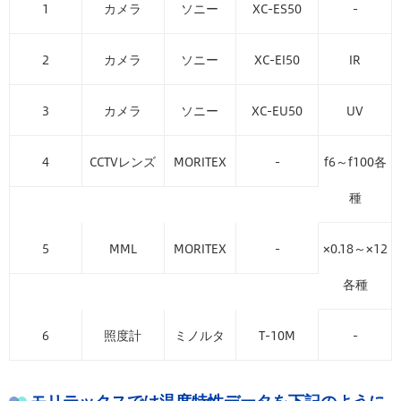
1
カメラ
ソニー
XC-ES50
-
2
カメラ
ソニー
XC-EI50
IR
3
カメラ
ソニー
XC-EU50
UV
4
CCTVレンズ
MORITEX
-
f6～f100各
種
5
MML
MORITEX
-
×0.18～×12
各種
6
照度計
ミノルタ
T-10M
-
モリテックスでは温度特性データを下記のように