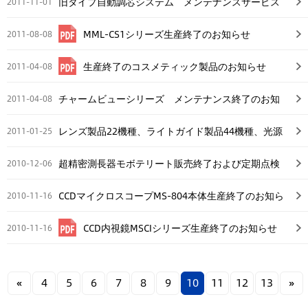
旧タイプ自動調芯システム メンテナンスサービス
2011-11-01
終了のご案内
MML-CS1シリーズ生産終了のお知らせ
2011-08-08
生産終了のコスメティック製品のお知らせ
2011-04-08
チャームビューシリーズ メンテナンス終了のお知
2011-04-08
らせ
レンズ製品22機種、ライトガイド製品44機種、光源
2011-01-25
装置22機種の生産終了及び受注生産に関するお知ら
超精密測長器モボテリート販売終了および定期点検
2010-12-06
せ
サービス対応・価格改定のお知らせ
CCDマイクロスコープMS-804本体生産終了のお知ら
2010-11-16
せ
CCD内視鏡MSCIシリーズ生産終了のお知らせ
2010-11-16
«
4
5
6
7
8
9
10
11
12
13
»