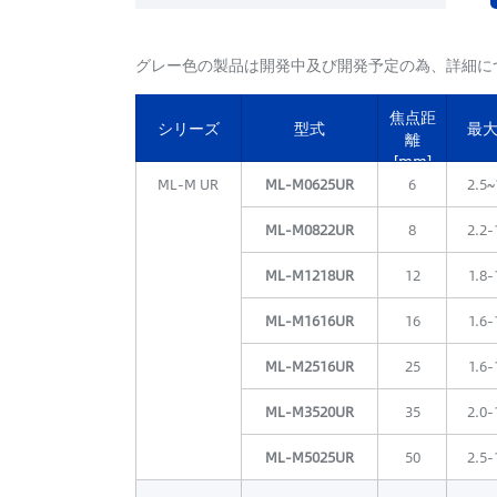
グレー色の製品は開発中及び開発予定の為、詳細に
焦点距
シリーズ
型式
最大
離
[mm]
ML-M UR
ML-M0625UR
6
2.5~
ML-M0822UR
8
2.2-
ML-M1218UR
12
1.8-
ML-M1616UR
16
1.6-
ML-M2516UR
25
1.6-
ML-M3520UR
35
2.0-
ML-M5025UR
50
2.5-