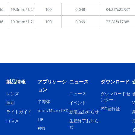
16
19.3mm/1.2”
100
0.048
34.22°x25.96°
16
19.3mm/1.2”
100
0.069
23.81°x17.98°
製品情報
アプリケーシ
ニュース
ダウンロード
ョン
レンズ
ニュース
ダウンロードセ
ンター
半導体
照明
イベント
V
ISO登録証
mini/Micro LED
ライトガイド
新製品お知らせ
LIB
コスメ
生産終了お知ら
せ
FPD