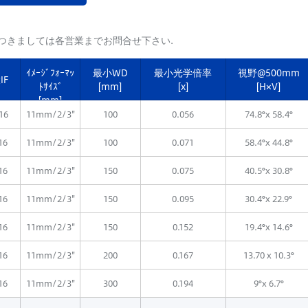
つきましては各営業までお問合せ下さい.
ｲﾒｰｼﾞﾌｫｰﾏｯ
最小WD
最小光学倍率
視野@500mm
IF
ﾄｻｲｽﾞ
[mm]
[x]
[H×V]
[mm]
16
11mm/2/3"
100
0.056
74.8°x 58.4°
16
11mm/2/3"
100
0.071
58.4°x 44.8°
16
11mm/2/3"
150
0.075
40.5°x 30.8°
16
11mm/2/3"
150
0.095
30.4°x 22.9°
16
11mm/2/3"
150
0.152
19.4°x 14.6°
16
11mm/2/3"
200
0.167
13.70 x 10.3°
16
11mm/2/3"
300
0.194
9°x 6.7°