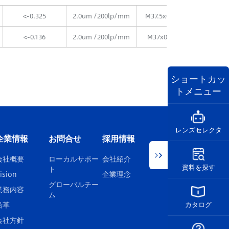
<-0.325
2.0um /200lp/mm
M37.5x0.75
φ40x6
<-0.136
2.0um /200lp/mm
M37x0.75
φ40x6
ショートカッ
トメニュー
レンズセレクタ
企業情報
お問合せ
採用情報
会社概要
ローカルサポー
会社紹介
資料を探す
ト
ision
企業理念
グローバルチー
業務内容
ム
沿革
カタログ
会社方針