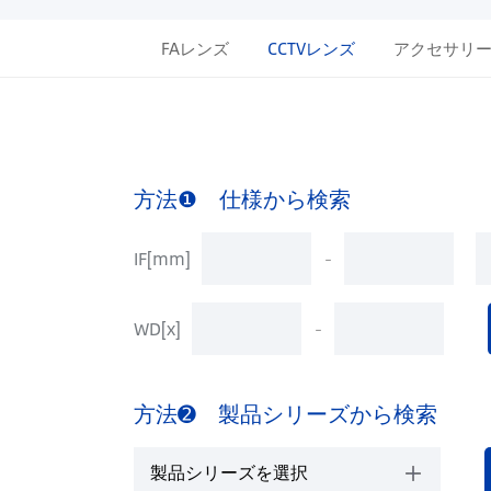
FAレンズ
CCTVレンズ
アクセサリ
方法❶ 仕様から検索
IF[mm]
-
WD[x]
-
方法➋ 製品シリーズから検索