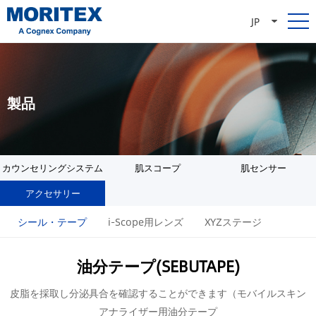
JP
製品
カウンセリングシステム
肌スコープ
肌センサー
アクセサリー
シール・テープ
i-Scope用レンズ
XYZステージ
油分テープ(SEBUTAPE)
皮脂を採取し分泌具合を確認することができます（モバイルスキン
アナライザー用油分テープ