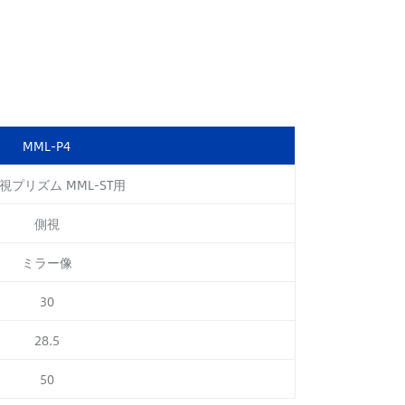
MML-P4
側視プリズム MML-ST用
側視
ミラー像
30
28.5
50