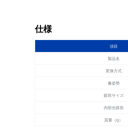
仕様
項目
製品名
変換方式
像姿勢
鏡筒サイズ
内部光路長
質量（g）