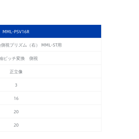
MML-PSV16R
側視プリズム（右） MML-ST用
軸ピッチ変換 側視
正立像
3
16
20
20