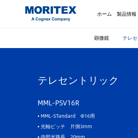
ホーム
製品情報
顕微鏡
テレセ
テレセントリック
MML-PSV16R
▪ MML-STandard Φ16用
▪ 光軸ピッチ 片側3mm
▪ 内部光路長 20mm