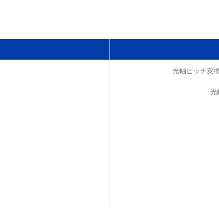
光軸ピッチ変換
光