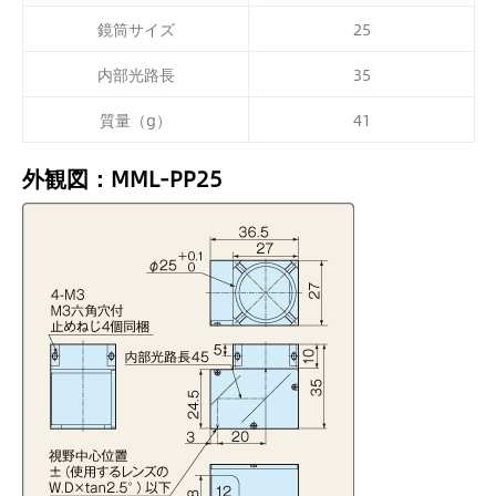
鏡筒サイズ
25
内部光路長
35
質量（g）
41
外観図：MML-PP25