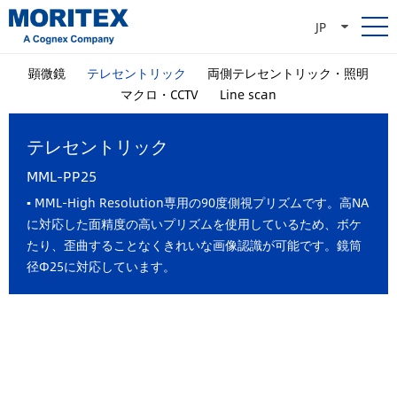
JP
顕微鏡
テレセントリック
両側テレセントリック・照明
マクロ・CCTV
Line scan
テレセントリック
MML-PP25
▪ MML-High Resolution専用の90度側視プリズムです。高NA
に対応した面精度の高いプリズムを使用しているため、ボケ
たり、歪曲することなくきれいな画像認識が可能です。鏡筒
径Φ25に対応しています。