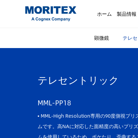
ホーム
製品情報
顕微鏡
テレセ
テレセントリック
MML-PP18
▪ MML-High Resolution専用の90度側視プリ
ムです。高NAに対応した面精度の高いプリ
ムを使用しているため、ボケたり、歪曲する