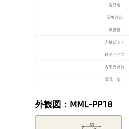
製品名
変換方式
像姿勢
光軸ピッチ
鏡筒サイズ
内部光路長
質量（g）
外観図：MML-PP18