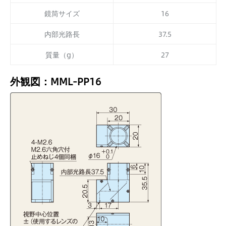
鏡筒サイズ
16
内部光路長
37.5
質量（g）
27
外観図：MML-PP16