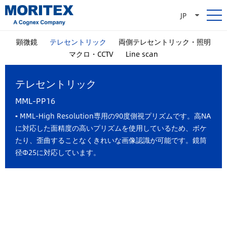
JP
顕微鏡
テレセントリック
両側テレセントリック・照明
マクロ・CCTV
Line scan
テレセントリック
MML-PP16
▪ MML-High Resolution専用の90度側視プリズムです。高NA
に対応した面精度の高いプリズムを使用しているため、ボケ
たり、歪曲することなくきれいな画像認識が可能です。鏡筒
径Φ25に対応しています。