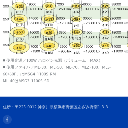
■ 使用光源／100W ハロゲン光源（ボリューム：MAX）
■ 使用ファイバ／ML-30、ML-50、ML-70、MLZ-100、MLS-
60/60P、はMSG4-1100S-RM
ML-40はMSG3-1100S-SD
住所：〒225-0012 神奈川県横浜市青葉区あざみ野南1-3-3.