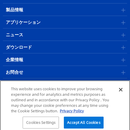
製品情報
アプリケーション
ニュース
ダウンロード
企業情報
お問合せ
採用情報
This website uses cookies to improve your browsing
experience and for analytics and metrics purposes as
outlined and in accordance with our Privacy Policy . You
サイトポリシー
|
プライバシーポリシー
|
個人情報保護方針
| @ 2023
may change your cookie preferences at any time using
MORITEX Corporation
the Cookie Settings button.
Privacy Policy
Cookies Settings
Accept All Cookies
レンズセレクタ
資料を探す
カタログ
問い合わせ