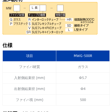
仕様
項目
MWG-500R
ファイバ材質
ガラス
入射側結束径 (mm)
Φ5.7
出射側結束径 (mm)
Φ4
ファイバ長 (mm)
500