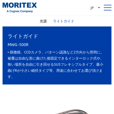
JP
光源
ライトガイド
ライトガイド
MWG-500R
▪ 顕微鏡、CCDカメラ、パターン認識など2方向から照明に。
被覆は自由な形に曲げた後固定できるインターロック式や、
狭い場所を自由に引き回せるSUSフレキシブルタイプ、最小
曲げRが小さい細径タイプ等、用途に合わせてお選び頂けま
す。