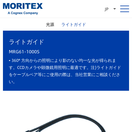
JP
光源
ライトガイド
ライトガイド
MRG61-1000S
▪ 360° 方向からの照明により影のない均一な光が得られま
す。CCDカメラや顕微鏡用照明に最適です。 注)ライトガイド
をケーブルベア等にご使用の際は、当社営業にご相談くださ
い。