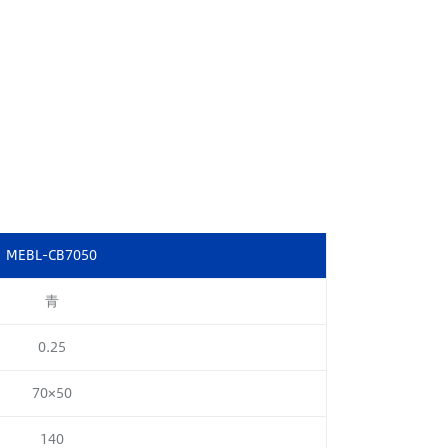
MEBL-CB7050
青
0.25
70×50
140