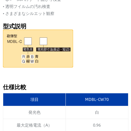
• 透明フイルムの汚れ検査
• さまざまなシルエット観察
型式説明
仕様比較
項目
MDBL-CW70
発光色
白
最大定格電流（A）
0.96