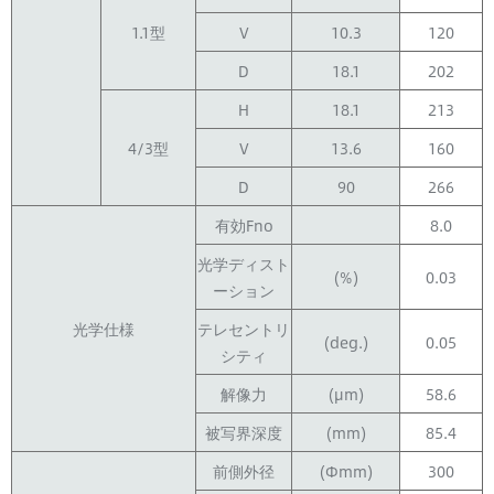
1.1型
V
10.3
120
D
18.1
202
H
18.1
213
4/3型
V
13.6
160
D
90
266
有効Fno
8.0
光学ディスト
(%)
0.03
ーション
光学仕様
テレセントリ
(deg.)
0.05
シティ
解像力
(μm)
58.6
被写界深度
(mm)
85.4
前側外径
(Φmm)
300