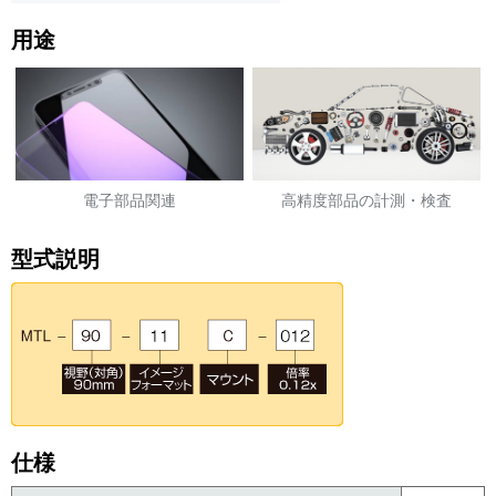
用途
電子部品関連
高精度部品の計測・検査
スマートフォン部品検査、スマ
自動車部品: カムシャフト、エン
ートフォン組立検査、最終外観
ジン、触媒等
型式説明
検査
仕様