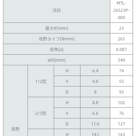
MTL-
項目
26523P-
009
最大IF(mm)
23
視野タイプ(Φmm)
265
倍率(x)
0.087
WD(mm)
540
H
6.4
74
1/2型
V
4.8
55
D
8
92
H
8.8
102
2/3型
V
6.6
76
D
11.0
127
視野
H
14.1
163