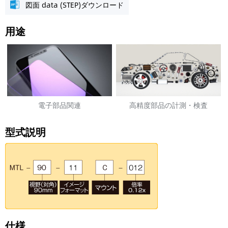
図面 data (STEP)ダウンロード
用途
電子部品関連
高精度部品の計測・検査
スマートフォン部品検査、スマ
自動車部品: カムシャフト、エン
ートフォン組立検査、最終外観
ジン、触媒等
型式説明
検査
仕様