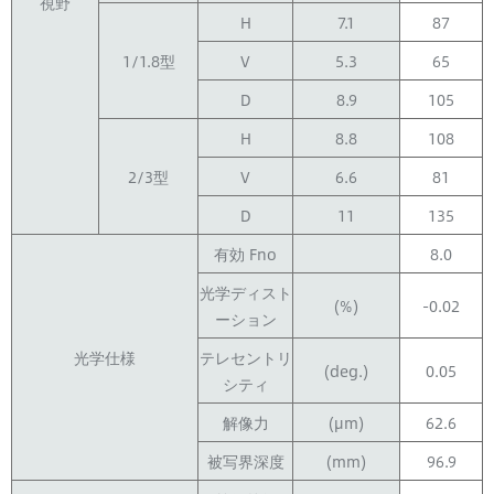
視野
H
7.1
87
1/1.8型
V
5.3
65
D
8.9
105
H
8.8
108
2/3型
V
6.6
81
D
11
135
有効 Fno
8.0
光学ディスト
(%)
-0.02
ーション
光学仕様
テレセントリ
(deg.)
0.05
シティ
解像力
(μm)
62.6
被写界深度
(mm)
96.9