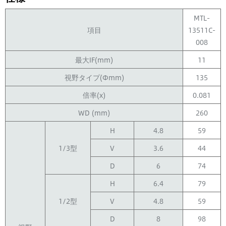
MTL-
項目
13511C-
008
最大IF(mm)
11
視野タイプ(Φmm)
135
倍率(x)
0.081
WD (mm)
260
H
4.8
59
1/3型
V
3.6
44
D
6
74
H
6.4
79
1/2型
V
4.8
59
D
8
98