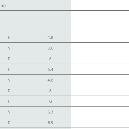
m)
H
4.8
V
3.6
D
6
H
6.4
V
4.8
D
8
H
7.1
V
5.3
D
8.9