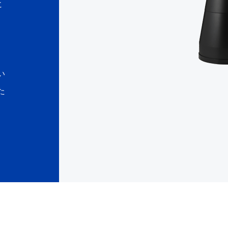
に
い
た