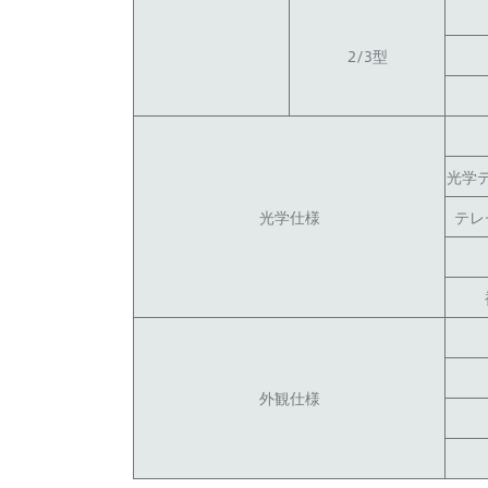
2/3型
光学
光学仕様
テレ
外観仕様