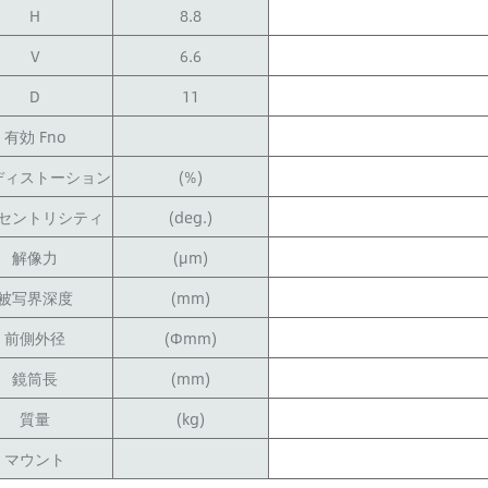
H
8.8
V
6.6
D
11
有効 Fno
ディストーション
(%)
セントリシティ
(deg.)
解像力
(μm)
被写界深度
(mm)
前側外径
(Φmm)
鏡筒長
(mm)
質量
(kg)
マウント