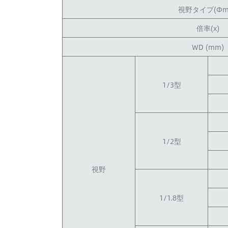
視野タイプ(Φm
倍率(x)
WD (mm)
1/3型
1/2型
視野
1/1.8型