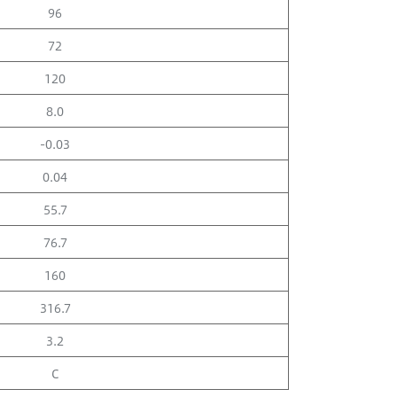
96
72
120
8.0
-0.03
0.04
55.7
76.7
160
316.7
3.2
C