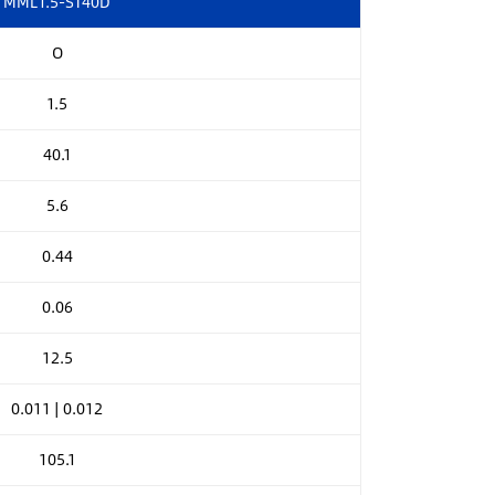
MML1.5-ST40D
O
1.5
40.1
5.6
0.44
0.06
12.5
0.011 | 0.012
105.1