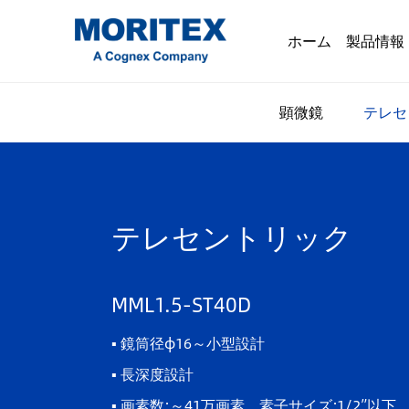
ホーム
製品情報
顕微鏡
テレセ
テレセントリック
MML1.5-ST40D
▪ 鏡筒径φ16～小型設計
▪ 長深度設計
▪ 画素数:～41万画素 素子サイズ:1/2”以下