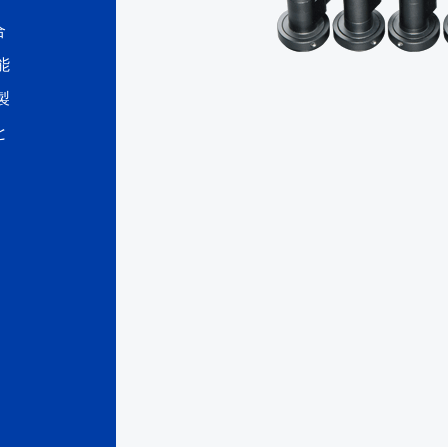
合
能
製
と