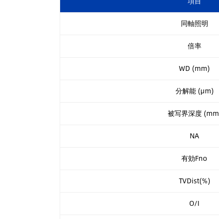
項目
同軸照明
倍率
WD (mm)
分解能 (µm)
被写界深度 (mm
NA
有効Fno
TVDist(%)
O/I