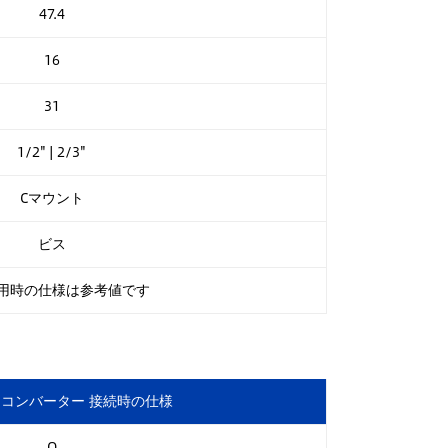
47.4
16
31
1/2" | 2/3"
Cマウント
ビス
"使用時の仕様は参考値です
コンバーター 接続時の仕様
O