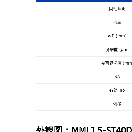
同軸照明
倍率
WD (mm)
分解能 (µm)
被写界深度 (mm
NA
有効Fno
備考
外観図：MML1.5-ST40D