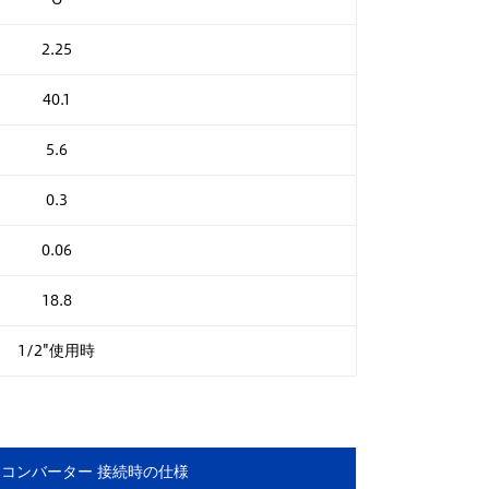
2.25
40.1
5.6
0.3
0.06
18.8
1/2"使用時
コンバーター 接続時の仕様