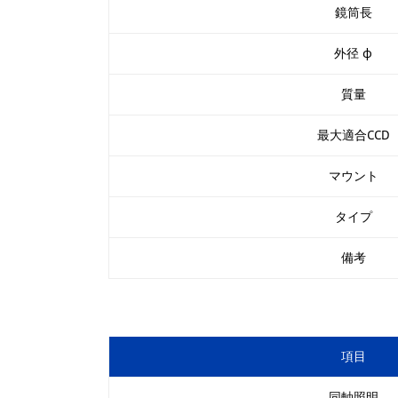
鏡筒長
外径 φ
質量
最大適合CCD
マウント
タイプ
備考
項目
同軸照明