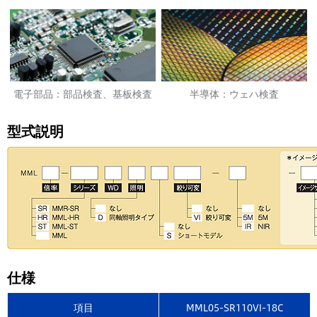
電子部品：部品検査、基板検査
半導体：ウェハ検査
型式説明
仕様
項目
MML05-SR110VI-18C