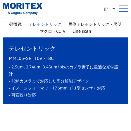
JP
顕微鏡
テレセントリック
両側テレセントリック・照明
マクロ・CCTV
Line scan
テレセントリック
MML05-SR110VI-18C
▪ 2.5um, 2.74um, 3.45um/pixのカメラ素子に最適な光学設
計
▪ 12Mカメラまで対応した高分解能デザイン
▪ イメージフォーマット17.6mm（1.1型センサ）対応
▪ 可変絞り対応