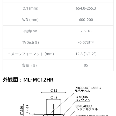
O/I (mm)
654.8-255.3
WD (mm)
600-200
有効Fno
2.5-16
TVDist(%)
-0.07以下
イメージフォーマット (mm)
12.8 (1/1.2")
質量（g）
85
外観図：ML-MC12HR