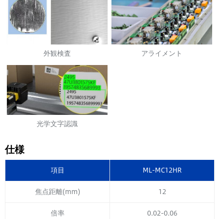
外観検査
アライメント
光学文字認識
仕様
項目
ML-MC12HR
焦点距離(mm)
12
倍率
0.02-0.06