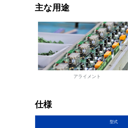
主な用途
アライメント
仕様
型式