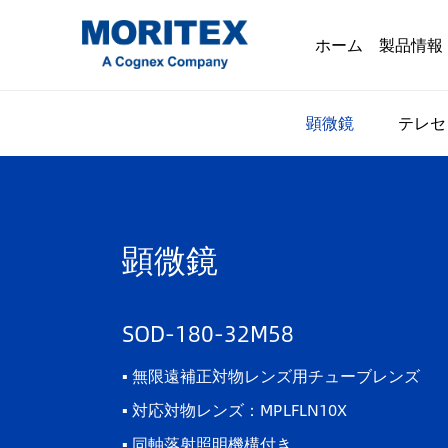
ホーム
製品情報
顕微鏡
テレセ
顕微鏡
SOD-180-32M58
▪ 無限遠補正対物レンズ用チューブレンズ
▪ 対応対物レンズ：MPLFLN10X
▪ 同軸落射照明機構付き