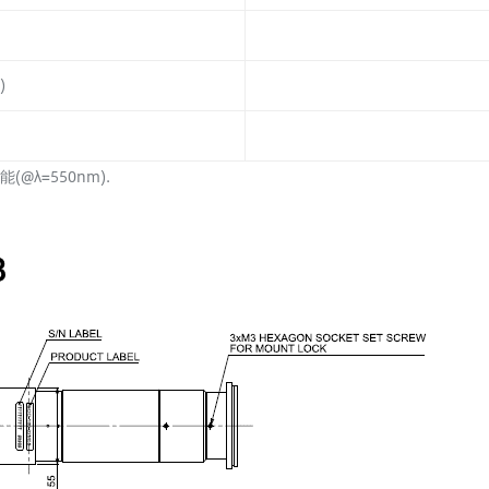
)
λ=550nm).
8