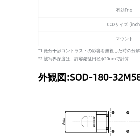
有効Fno
CCDサイズ (inch
マウント
*1 微分干渉コントラストの影響を無視した時の分解能(@
*2 被写界深度は、許容錯乱円径φ20umで計算.
外観図:SOD-180-32M5