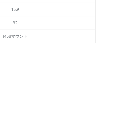
15.9
32
M58マウント