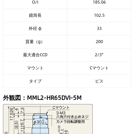
O/I
185.06
鏡筒長
102.5
外径 φ
33
質量（g）
200
最大適合CCD
2/3"
マウント
Cマウント
タイプ
ビス
外観図：MML2-HR65DVI-5M