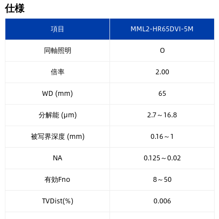
仕様
項目
MML2-HR65DVI-5M
同軸照明
O
倍率
2.00
WD (mm)
65
分解能 (µm)
2.7～16.8
被写界深度 (mm)
0.16～1
NA
0.125～0.02
有効Fno
8～50
TVDist(%)
0.006