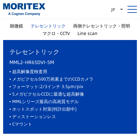
JP
顕微鏡
テレセントリック
両側テレセントリック・照明
マクロ・CCTV
Line scan
テレセントリック
MML2-HR65DVI-5M
▪ 超高解像度検査用
▪ メガピクセル500万画素までのCCDカメラ
▪ フォーマット:2/3インチ 3.5μm/pix
▪ 5メガピクセルCCDに最適な超高解像
▪ MMLシリーズ最高の高画質モデル
▪ ホットスポット対策(特許出願中)
▪ ディストーションレス
▪ Cマウント