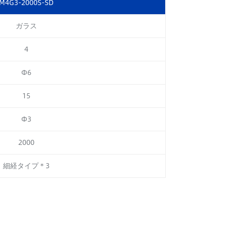
M4G3-2000S-SD
ガラス
4
Φ6
15
Φ3
2000
細経タイプ＊3