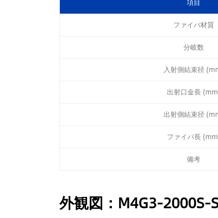
項目
ファイバ材質
分岐数
入射側結束径 (m
出射口金長 (mm
出射側結束径 (m
ファイバ長 (mm
備考
外観図：M4G3-2000S-